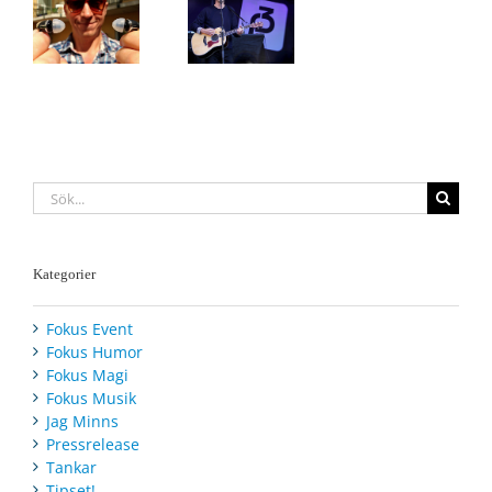
Sivert
Høyem
Sök
efter:
Kategorier
Fokus Event
Fokus Humor
Fokus Magi
Fokus Musik
Jag Minns
Pressrelease
Tankar
Tipset!