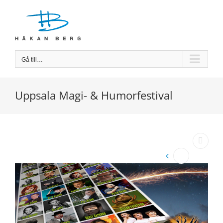
Fortsätt
till
innehållet
Gå till…
Uppsala Magi- & Humorfestival
Visa
större
bild