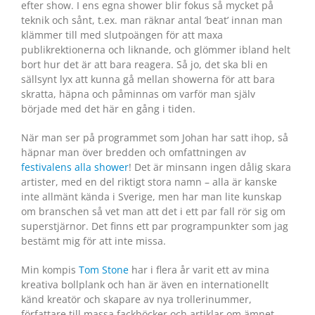
efter show. I ens egna shower blir fokus så mycket på
teknik och sånt, t.ex. man räknar antal ’beat’ innan man
klämmer till med slutpoängen för att maxa
publikrektionerna och liknande, och glömmer ibland helt
bort hur det är att bara reagera. Så jo, det ska bli en
sällsynt lyx att kunna gå mellan showerna för att bara
skratta, häpna och påminnas om varför man själv
började med det här en gång i tiden.
När man ser på programmet som Johan har satt ihop, så
häpnar man över bredden och omfattningen av
festivalens alla shower
! Det är minsann ingen dålig skara
artister, med en del riktigt stora namn – alla är kanske
inte allmänt kända i Sverige, men har man lite kunskap
om branschen så vet man att det i ett par fall rör sig om
superstjärnor. Det finns ett par programpunkter som jag
bestämt mig för att inte missa.
Min kompis
Tom Stone
har i flera år varit ett av mina
kreativa bollplank och han är även en internationellt
känd kreatör och skapare av nya trollerinummer,
författare till massa fackböcker och artiklar om ämnet –