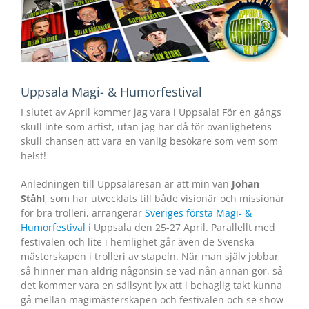
Uppsala Magi- & Humorfestival
I slutet av April kommer jag vara i Uppsala! För en gångs
skull inte som artist, utan jag har då för ovanlighetens
skull chansen att vara en vanlig besökare som vem som
helst!
Anledningen till Uppsalaresan är att min vän
Johan
Ståhl
, som har utvecklats till både visionär och missionär
för bra trolleri, arrangerar
Sveriges första Magi-
&
Humorfestival
i Uppsala den 25-27 April. Parallellt med
festivalen och lite i hemlighet går även de Svenska
mästerskapen i trolleri av stapeln. När man själv jobbar
så hinner man aldrig någonsin se vad nån annan gör, så
det kommer vara en sällsynt lyx att i behaglig takt kunna
gå mellan magimästerskapen och festivalen och se show