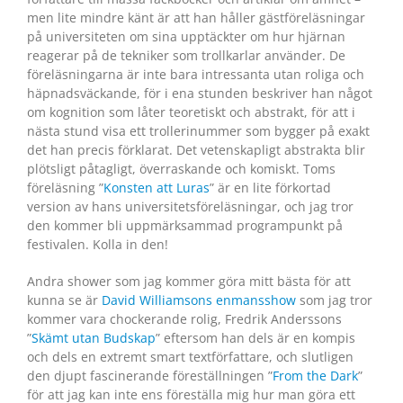
men lite mindre känt är att han håller gästföreläsningar
på universiteten om sina upptäckter om hur hjärnan
reagerar på de tekniker som trollkarlar använder. De
föreläsningarna är inte bara intressanta utan roliga och
häpnadsväckande, för i ena stunden beskriver han något
om kognition som låter teoretiskt och abstrakt, för att i
nästa stund visa ett trollerinummer som bygger på exakt
det han precis förklarat. Det vetenskapligt abstrakta blir
plötsligt påtagligt, överraskande och komiskt. Toms
föreläsning ”
Konsten att Luras
” är en lite förkortad
version av hans universitetsföreläsningar, och jag tror
den kommer bli uppmärksammad programpunkt på
festivalen. Kolla in den!
Andra shower som jag kommer göra mitt bästa för att
kunna se är
David Williamsons enmansshow
som jag tror
kommer vara chockerande rolig, Fredrik Anderssons
”
Skämt utan Budskap
” eftersom han dels är en kompis
och dels en extremt smart textförfattare, och slutligen
den djupt fascinerande föreställningen ”
From the Dark
”
för att jag kan inte ens föreställa mig hur man göra ett