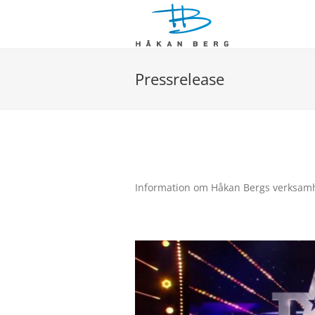
Fortsätt
till
innehållet
Pressrelease
Information om Håkan Bergs verksamh