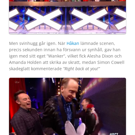
Men svinhugg går igen. När
Håkan
lämnade scenen,
precis sekunden innan ha försvann ur synhåll, gav han
igen med sitt eget ”Wanker”, vilket fick Alesha Dixon och
Amanda Holden att skrika av skratt, medan Simon Cowell
skadeglatt kommenterade
”Right back at you!”