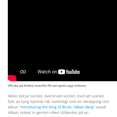
(Klicka på bilden ovanför för att spela upp videon)
Akten börjar seriöst, överdrivet seriöst, med att scenen
fylls av tung mystisk rök, samtidigt som en okroppslig röst
dånar ”
Introducing the King of Birds; Håkan Berg
” varpå
Håkan svävar in genom röken (ståendes på en