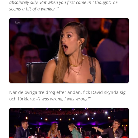
absolutely silly. But when you first came in I thought; ’he
seems a bit of a wanker’.”
När de övriga tre drog efter andan, fick David skynda sig
och förklara:
-”I was wrong, I was wrong!”