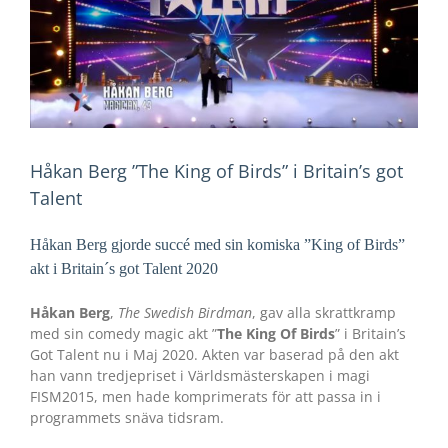
Håkan Berg ”The King of Birds” i Britain’s got
Talent
Håkan Berg gjorde succé med sin komiska ”King of Birds”
akt i Britain´s got Talent 2020
Håkan Berg
,
The Swedish Birdman
, gav alla skrattkramp
med sin comedy magic akt ”
The King Of Birds
” i Britain’s
Got Talent nu i Maj 2020. Akten var baserad på den akt
han vann tredjepriset i Världsmästerskapen i magi
FISM2015, men hade komprimerats för att passa in i
programmets snäva tidsram.