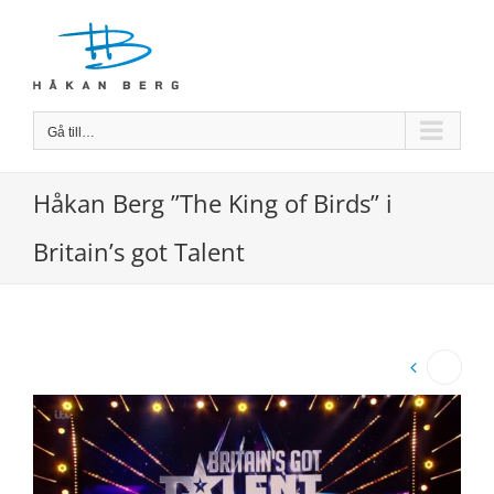
Fortsätt
till
innehållet
Gå till…
Håkan Berg ”The King of Birds” i
Britain’s got Talent
Visa
större
bild