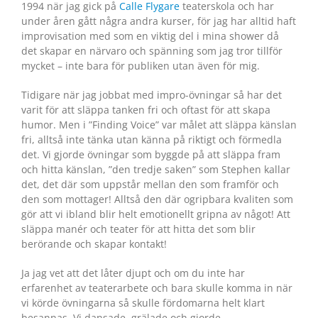
1994 när jag gick på
Calle Flygare
teaterskola och har
under åren gått några andra kurser, för jag har alltid haft
improvisation med som en viktig del i mina shower då
det skapar en närvaro och spänning som jag tror tillför
mycket – inte bara för publiken utan även för mig.
Tidigare när jag jobbat med impro-övningar så har det
varit för att släppa tanken fri och oftast för att skapa
humor. Men i ”Finding Voice” var målet att släppa känslan
fri, alltså inte tänka utan känna på riktigt och förmedla
det. Vi gjorde övningar som byggde på att släppa fram
och hitta känslan, ”den tredje saken” som Stephen kallar
det, det där som uppstår mellan den som framför och
den som mottager! Alltså den där ogripbara kvaliten som
gör att vi ibland blir helt emotionellt gripna av något! Att
släppa manér och teater för att hitta det som blir
berörande och skapar kontakt!
Ja jag vet att det låter djupt och om du inte har
erfarenhet av teaterarbete och bara skulle komma in när
vi körde övningarna så skulle fördomarna helt klart
besannas. Vi dansade, grälade och gjorde