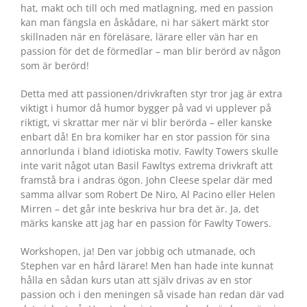
hat, makt och till och med matlagning, med en passion
kan man fängsla en åskådare, ni har säkert märkt stor
skillnaden när en föreläsare, lärare eller vän har en
passion för det de förmedlar – man blir berörd av någon
som är berörd!
Detta med att passionen/drivkraften styr tror jag är extra
viktigt i humor då humor bygger på vad vi upplever på
riktigt, vi skrattar mer när vi blir berörda – eller kanske
enbart då! En bra komiker har en stor passion för sina
annorlunda i bland idiotiska motiv. Fawlty Towers skulle
inte varit något utan Basil Fawltys extrema drivkraft att
framstå bra i andras ögon. John Cleese spelar där med
samma allvar som Robert De Niro, Al Pacino eller Helen
Mirren – det går inte beskriva hur bra det är. Ja, det
märks kanske att jag har en passion för Fawlty Towers.
Workshopen, ja! Den var jobbig och utmanade, och
Stephen var en hård lärare! Men han hade inte kunnat
hålla en sådan kurs utan att själv drivas av en stor
passion och i den meningen så visade han redan där vad