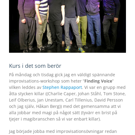
Kurs i det som berör
På måndag och tisdag gick jag en väldigt spännande
improvisations-workshop som heter ”
Finding Voice
”
vilken leddes av
Stephen Rappaport
. Vi var en grupp med
åtta stycken killar ((Charlie Caper, Johan Ståhl, Tom Stone,
Leif Olberius, Jan Unestam, Carl Tillenius, David Persson
och jag själv, Håkan Berg)) med det gemensamma att vi
alla jobbar med magi på något sätt (tyvärr en brist på
tjejer i magibranschen så vi var enbart killar).
Jag började jobba med improvisationsövningar redan