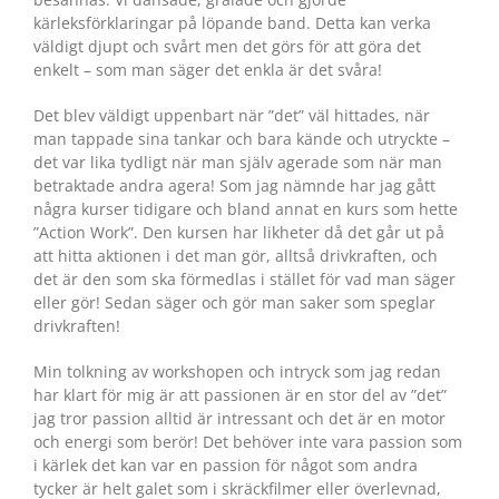
kärleksförklaringar på löpande band. Detta kan verka
väldigt djupt och svårt men det görs för att göra det
enkelt – som man säger det enkla är det svåra!
Det blev väldigt uppenbart när ”det” väl hittades, när
man tappade sina tankar och bara kände och utryckte –
det var lika tydligt när man själv agerade som när man
betraktade andra agera! Som jag nämnde har jag gått
några kurser tidigare och bland annat en kurs som hette
”Action Work”. Den kursen har likheter då det går ut på
att hitta aktionen i det man gör, alltså drivkraften, och
det är den som ska förmedlas i stället för vad man säger
eller gör! Sedan säger och gör man saker som speglar
drivkraften!
Min tolkning av workshopen och intryck som jag redan
har klart för mig är att passionen är en stor del av ”det”
jag tror passion alltid är intressant och det är en motor
och energi som berör! Det behöver inte vara passion som
i kärlek det kan var en passion för något som andra
tycker är helt galet som i skräckfilmer eller överlevnad,