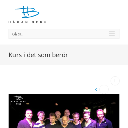
Fortsätt
till
innehållet
Gå till…
Kurs i det som berör
Visa
större
bild