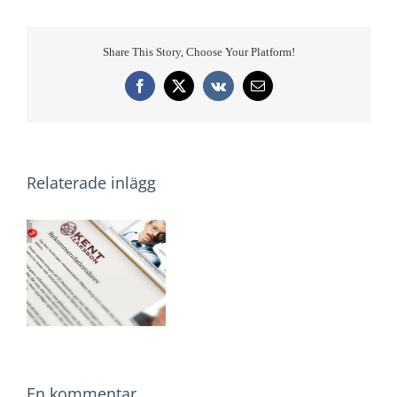
Share This Story, Choose Your Platform!
Facebook
X
Vk
E-
post
Relaterade inlägg
brev
En kommentar