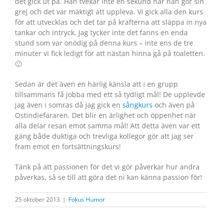
det gick ut på. Han tvekar inte en sekund när han gör sin
grej och det var mäktigt att uppleva. Vi gick alla den kurs
för att utvecklas och det tar på krafterna att släppa in nya
tankar och intryck. Jag tycker inte det fanns en enda
stund som var onödig på denna kurs – inte ens de tre
minuter vi fick ledigt för att nästan hinna gå på toaletten.
🙂
Sedan är det även en härlig känsla att i en grupp
tillsammans få jobba med ett så tydligt mål! De upplevde
jag även i somras då jag gick en
sångkurs
och även på
Ostindiefararen. Det blir en ärlighet och öppenhet när
alla delar resan emot samma mål! Att detta även var ett
gäng både duktiga och trevliga kollegor gör att jag ser
fram emot en fortsättningskurs!
Tänk på att passionen för det vi gör påverkar hur andra
påverkas, så se till att göra det ni kan känna passion för!
25 oktober 2013
|
Fokus Humor