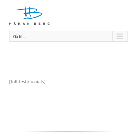
Fortsätt
till
innehållet
Gå till…
[full-testimonials]