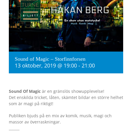
Sound of Magic – Storfinnforsen
13 oktober, 2019 @ 19:00
-
21:00
Sound Of Magic
är en gränslös showupplevelse!
Det enskilda tricket, låten, skämtet bildar en större helhet
som är magi på riktigt!
Publiken bjuds på en mix av komik, musik, magi och
massor av överraskningar.
______