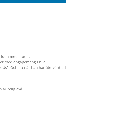
ärlden med storm.
der med engagemang i bl.a.
ol Us”. Och nu när han har återvänt till
 är rolig oxå.