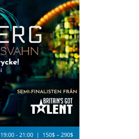
19:00
-
21:00
|
150$ – 290$