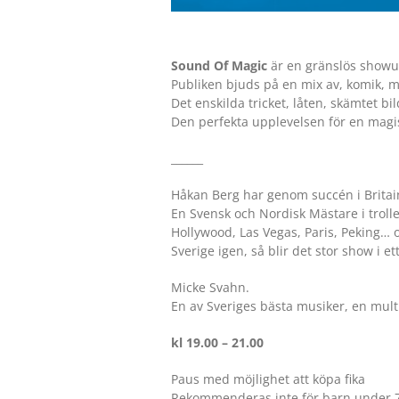
Sound Of Magic
är en gränslös showu
Publiken bjuds på en mix av, komik, 
Det enskilda tricket, låten, skämtet bi
Den perfekta upplevelsen för en magis
______
Håkan Berg har genom succén i Britain
En Svensk och Nordisk Mästare i trol
Hollywood, Las Vegas, Paris, Peking…
Sverige igen, så blir det stor show i e
Micke Svahn.
En av Sveriges bästa musiker, en mult
kl 19.00 – 21.00
Paus med möjlighet att köpa fika
Rekommenderas inte för barn under 7