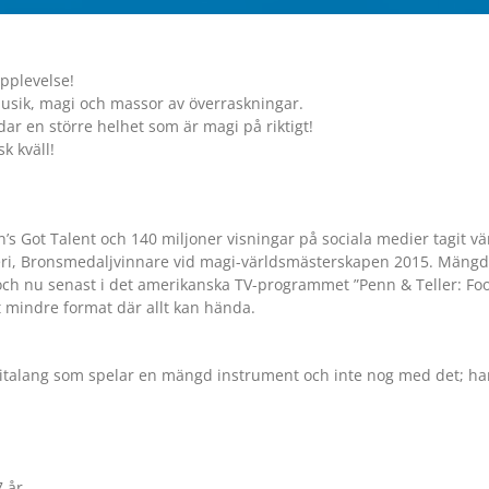
pplevelse!
musik, magi och massor av överraskningar.
ldar en större helhet som är magi på riktigt!
k kväll!
’s Got Talent och 140 miljoner visningar på sociala medier tagit v
leri, Bronsmedaljvinnare vid magi-världsmästerskapen 2015. Mäng
 och nu senast i det amerikanska TV-programmet ”Penn
&
Teller: Fo
tt mindre format där allt kan hända.
italang som spelar en mängd instrument och inte nog med det; han
 år